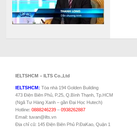
IELTSHCM – ILTS Co.,Ltd
IELTSHCM:
Tòa nhà 194 Golden Building
473 Điện Biên Phủ, P.25, Q.Bình Thạnh, Tp.HCM
(Ngã Tư Hàng Xanh – gần Đại Học Hutech)
Hotline:
0888246239
–
0938262887
Email: tuvan@ilts.vn
Địa chỉ cũ: 145 Điện Biên Phủ P.ĐaKao, Quận 1