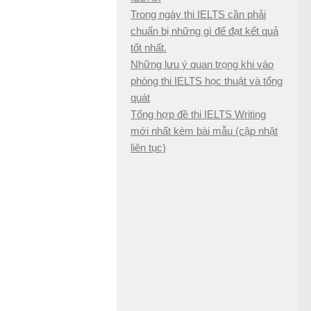
Trong ngày thi IELTS cần phải
chuẩn bị những gì để đạt kết quả
tốt nhất.
Những lưu ý quan trọng khi vào
phòng thi IELTS học thuật và tổng
quát
Tổng hợp đề thi IELTS Writing
mới nhất kèm bài mẫu (cập nhật
liên tục)