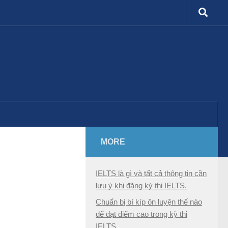
MORE
IELTS là gì và tất cả thông tin cần
lưu ý khi đăng ký thi IELTS.
Chuẩn bị bí kíp ôn luyện thế nào
để đạt điểm cao trong kỳ thi
IELTS.