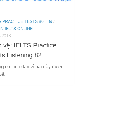
S PRACTICE TESTS 80 - 89
/
N IELTS ONLINE
1/2018
 vệ: IELTS Practice
ts Listening 82
g có trích dẫn vì bài này được
vệ.