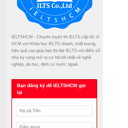
IELTSHCM - Chuyên luyện thi IELTS cấp tốc ở
HCM với Khóa học IELTS nhanh, chất lượng,
hiệu quả cao giúp bạn thi đạt IELTS với điểm số
như kỳ vọng mở ra cơ hội tốt nhất về nghề
nghiệp, du học, định cư nước ngoài.
Bạn đăng ký để IELTSHCM gọi
lại
H
ọ
v
Đ
à