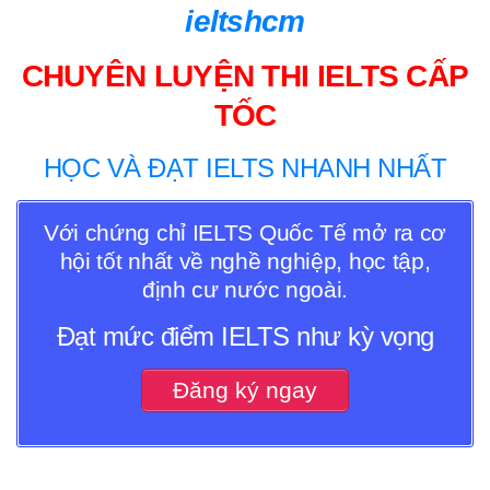
ieltshcm
CHUYÊN LUYỆN THI IELTS CẤP
TỐC
HỌC VÀ ĐẠT IELTS NHANH NHẤT
Với chứng chỉ IELTS Quốc Tế mở ra cơ
hội tốt nhất về nghề nghiệp, học tập,
định cư nước ngoài.
Đạt mức điểm IELTS như kỳ vọng
Đăng ký ngay