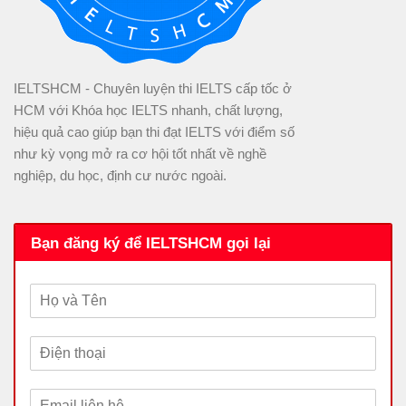
IELTSHCM - Chuyên luyện thi IELTS cấp tốc ở
HCM với Khóa học IELTS nhanh, chất lượng,
hiệu quả cao giúp bạn thi đạt IELTS với điểm số
như kỳ vọng mở ra cơ hội tốt nhất về nghề
nghiệp, du học, định cư nước ngoài.
Bạn đăng ký để IELTSHCM gọi lại
H
ọ
v
Đ
à
i
T
ệ
ê
E
n
n