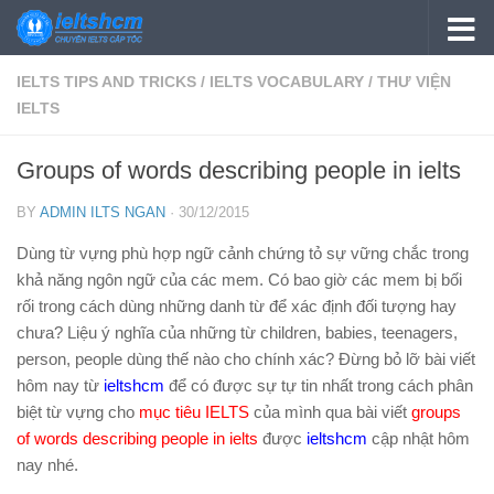
Skip to content
IELTS TIPS AND TRICKS
/
IELTS VOCABULARY
/
THƯ VIỆN
IELTS
Groups of words describing people in ielts
BY
ADMIN ILTS NGAN
·
30/12/2015
Dùng từ vựng phù hợp ngữ cảnh chứng tỏ sự vững chắc trong
khả năng ngôn ngữ của các mem. Có bao giờ các mem bị bối
rối trong cách dùng những danh từ để xác định đối tượng hay
chưa? Liệu ý nghĩa của những từ children, babies, teenagers,
person, people dùng thế nào cho chính xác? Đừng bỏ lỡ bài viết
hôm nay từ
ieltshcm
để có được sự tự tin nhất trong cách phân
biệt từ vựng cho
mục tiêu IELTS
của mình qua bài viết
groups
of words describing people in ielts
được
ieltshcm
cập nhật hôm
nay nhé.