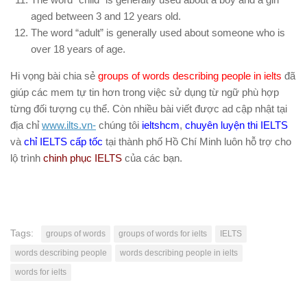
aged between 3 and 12 years old.
The word “adult” is generally used about someone who is
over 18 years of age.
Hi vọng bài chia sẻ
groups of words describing people in ielts
đã
giúp các mem tự tin hơn trong việc sử dụng từ ngữ phù hợp
từng đối tượng cụ thể. Còn nhiều bài viết được ad cập nhật tại
địa chỉ
www.ilts.vn-
chúng tôi
ieltshcm
,
chuyên luyện thi IELTS
và
chỉ IELTS cấp tốc
tại thành phố Hồ Chí Minh luôn hỗ trợ cho
lộ trình
chinh phục IELTS
của các bạn.
Tags:
groups of words
groups of words for ielts
IELTS
words describing people
words describing people in ielts
words for ielts