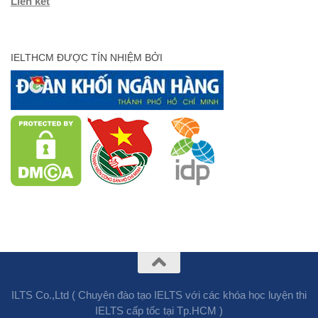
Liên kết
IELTHCM ĐƯỢC TÍN NHIỆM BỞI
ILTS Co.,Ltd ( Chuyên đào tạo IELTS với các khóa học luyện thi
IELTS cấp tốc tại Tp.HCM )