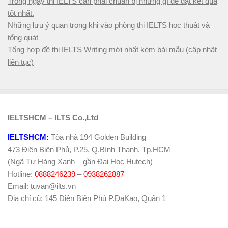
Trong ngày thi IELTS cần phải chuẩn bị những gì để đạt kết quả
tốt nhất.
Những lưu ý quan trọng khi vào phòng thi IELTS học thuật và
tổng quát
Tổng hợp đề thi IELTS Writing mới nhất kèm bài mẫu (cập nhật
liên tục)
IELTSHCM – ILTS Co.,Ltd
IELTSHCM:
Tòa nhà 194 Golden Building
473 Điện Biên Phủ, P.25, Q.Bình Thạnh, Tp.HCM
(Ngã Tư Hàng Xanh – gần Đại Học Hutech)
Hotline:
0888246239
–
0938262887
Email: tuvan@ilts.vn
Địa chỉ cũ: 145 Điện Biên Phủ P.ĐaKao, Quận 1