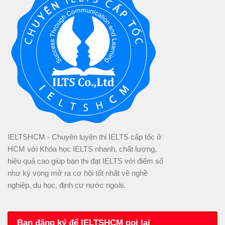
IELTSHCM - Chuyên luyện thi IELTS cấp tốc ở
HCM với Khóa học IELTS nhanh, chất lượng,
hiệu quả cao giúp bạn thi đạt IELTS với điểm số
như kỳ vọng mở ra cơ hội tốt nhất về nghề
nghiệp, du học, định cư nước ngoài.
Bạn đăng ký để IELTSHCM gọi lại