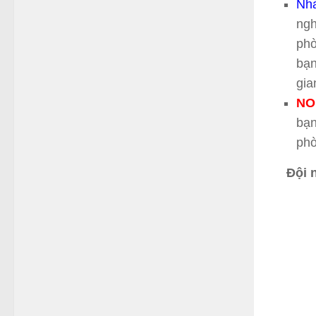
Nhà
ngh
phò
bạn
gia
NO
bạn
phò
Đội 