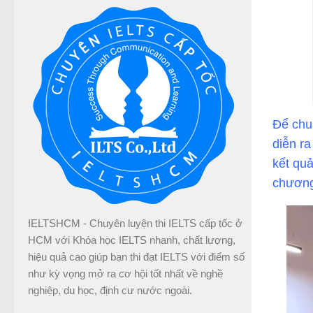
Để chuẩ
diễn ra
kết qu
chương
IELTSHCM - Chuyên luyện thi IELTS cấp tốc ở
HCM với Khóa học IELTS nhanh, chất lượng,
hiệu quả cao giúp bạn thi đạt IELTS với điểm số
như kỳ vọng mở ra cơ hội tốt nhất về nghề
nghiệp, du học, định cư nước ngoài.