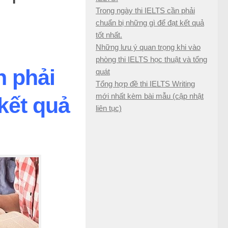
Trong ngày thi IELTS cần phải
chuẩn bị những gì để đạt kết quả
tốt nhất.
Những lưu ý quan trọng khi vào
phòng thi IELTS học thuật và tổng
n phải
quát
Tổng hợp đề thi IELTS Writing
mới nhất kèm bài mẫu (cập nhật
kết quả
liên tục)