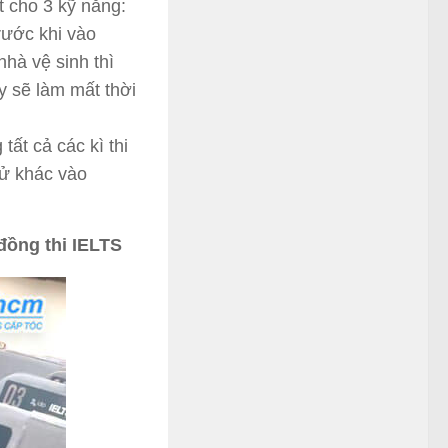
t cho 3 kỹ năng:
rước khi vào
nhà vệ sinh thì
y sẽ làm mất thời
tất cả các kì thi
tử khác vào
 đồng thi IELTS