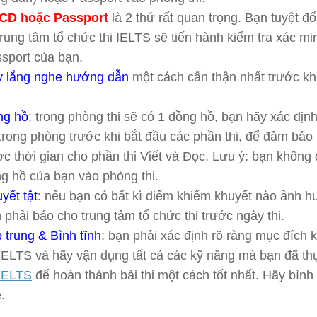
CD hoặc Passport
là 2 thứ rất quan trọng. Bạn tuyệt đ
trung tâm tổ chức thi IELTS sẽ tiến hành kiểm tra xác
sport của bạn.
 lắng nghe hướng dẫn
một cách cẩn thận nhất trước kh
ng hồ
: trong phòng thi sẽ có 1 đồng hồ, bạn hãy xác định
trong phòng trước khi bắt đầu các phần thi, để đảm bảo
c thời gian cho phần thi Viết và Đọc. Lưu ý: bạn khôn
g hồ của bạn vào phòng thi.
yết tật
: nếu bạn có bất kì điểm khiếm khuyết nào ảnh hư
 phải báo cho trung tâm tổ chức thi trước ngày thi.
 trung & Bình tĩnh
: bạn phải xác định rõ ràng mục đích k
 IELTS và hãy vận dụng tất cả các kỹ năng mà bạn đã t
 IELTS
để hoàn thành bài thi một cách tốt nhất. Hãy bình t
.