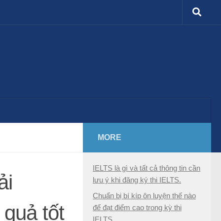
MORE
IELTS là gì và tất cả thông tin cần
ải
lưu ý khi đăng ký thi IELTS.
Chuẩn bị bí kíp ôn luyện thế nào
 quả tốt
để đạt điểm cao trong kỳ thi
IELTS.