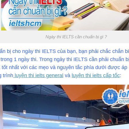
Ngày thi IELTS cần chuẩn bị gì ?
n bị cho ngày thi IELTS của bạn, bạn phải chắc chắn bi
 trong 1 ngày thi. Trong ngày thi IELTS cần phải chuẩn b
ả tốt nhất với các mẹo và nguyên tắc phía dưới được áp
 trình
luyện thi ielts general
và
luyện thi ielts cấp tốc
: