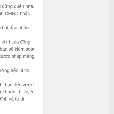
ối đừng quên nhé.
 minh CMND hoặc
i bắt đầu phần
 vị trí của đồng
 bạn sẽ kiểm soát
g được phép mang
ởng đến kì thi,
hi bạn đến với kì
hực hành khi
luyện
ĩnh và tự tin