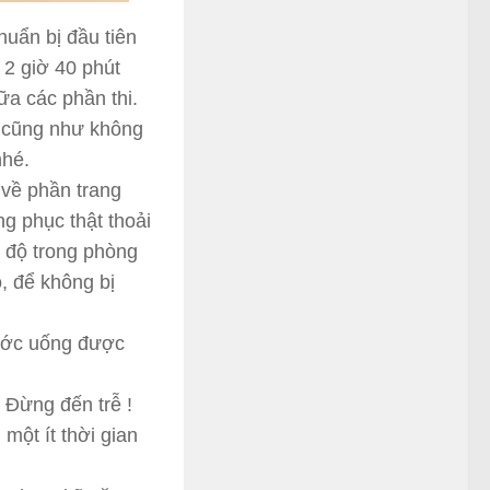
huẩn bị đầu tiên
 2 giờ 40 phút
ữa các phần thi.
t cũng như không
nhé.
về phần trang
ng phục thật thoải
t độ trong phòng
o, để không bị
ước uống được
. Đừng đến trễ !
một ít thời gian