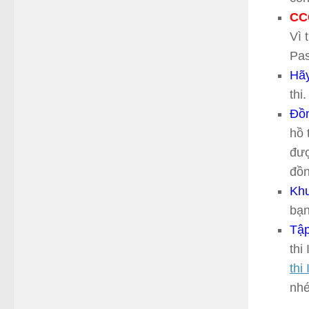
CC
Vì 
Pas
Hãy
thi.
Đồ
hồ 
đượ
đồn
Khu
bạn
Tập
thi
thi
nhé