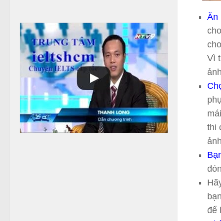
ủ
a
Ăn 
b
cho
ạ
n
cho
Vì 
ảnh
Chọ
phụ
mái
thi
ảnh
Bạn
đón
Hãy
bạn
để 