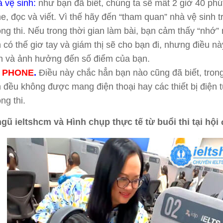
 vệ sinh:
như bạn đã biết, chúng ta sẽ mất 2 giờ 40 phú
e, đọc và viết. Vì thế hãy đến “tham quan” nhà vệ sinh t
ng thi. Nếu trong thời gian làm bài, bạn cảm thấy “nhớ” 
 có thế giơ tay và giám thị sẽ cho bạn đi, nhưng điều nà
n và ảnh hưởng đến số điểm của bạn.
 PHONE
.
Điều này chắc hẳn bạn nào cũng đã biết, trong 
 đều không được mang điện thoại hay các thiết bị điện 
ng thi.
ngũ ieltshcm và Hình chụp thực tế từ buổi thi tại hội