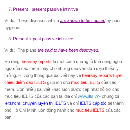
Present+ present passive infinitive
Ví dụ: These diseases which
are known to be caused
by poor
hygiene.
Present + past passive infinitive
Ví dụ: The plans
are said to have been destroyed
.
Rõ ràng,
hearsay reports
là một cách chứng tỏ khả năng ngôn
ngữ của các mem thay cho những câu văn đơn điệu thiếu ý
tưởng. Hi vọng thông qua bài viết này về
hearsay reports tuyệt
chiêu điểm cao IELTS
giúp ích cho
mục tiêu IELTS
của các
mem. Còn nhiều bài viết khác luôn được cập nhật hỗ trợ cho
mục tiêu IELTS của các bạn tại địa chỉ
www.ilts.vn-
chúng tôi
ieltshcm
,
chuyên luyện thi IELTS
và chỉ
IELTS cấp tốc
tại thành
phố Hồ Chí Minh luôn đồng hành cho
mục tiêu IELTS
của các
bạn.