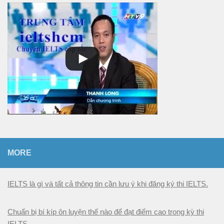
b
ạ
n
MORE
IELTS là gì và tất cả thông tin cần lưu ý khi đăng ký thi IELTS.
Chuẩn bị bí kíp ôn luyện thế nào để đạt điểm cao trong kỳ thi
IELTS.