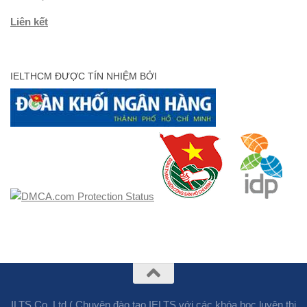
Liên kết
IELTHCM ĐƯỢC TÍN NHIỆM BỞI
ILTS Co.,Ltd ( Chuyên đào tạo IELTS với các khóa học luyện thi