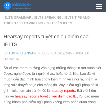
Skip to content
IELTS GRAMMAR
/
IELTS SPEAKING
/
IELTS TIPS AND
TRICKS
/
IELTS WRITING
/
THƯ VIỆN IELTS
Hearsay reports tuyệt chiêu điểm cao
IELTS
BY
ADMIN ILTS NGAN
· PUBLISHED
31/12/2015
· UPDATED
06/01/2016
Sở dĩ các mem thường vận dụng những thông tin mà mình biết
được, nghe được từ người khác, hoặc từ tài liệu, báo đài vì
muốn dẫn dắt, minh họa cho ý kiến mình vừa nói ra, nhằm là
tăng sức thuyết phục cho thông tin. Vậy, điểm ngữ pháp đó là
gì?–>ieltshcm xin trả lời: đó là
hearsay reports
. Bài viết hôm
nay về
hearsay reports tuyệt chiêu điểm cao IELTS
, các mem
cùng khám phá điểm ngữ pháp không kém phần quan trọng