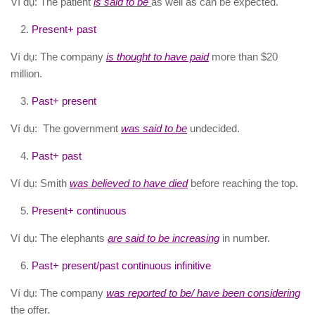
Ví dụ: The patient
is said to be
as well as can be expected.
Present+ past
Ví dụ: The company
is thought to have paid
more than $20
million.
Past+ present
Ví dụ: The government
was said to be
undecided.
Past+ past
Ví dụ: Smith
was believed to have died
before reaching the top.
Present+ continuous
Ví dụ: The elephants
are said to be increasing
in number.
Past+ present/past continuous infinitive
Ví dụ: The company
was reported to be/ have been considering
the offer.