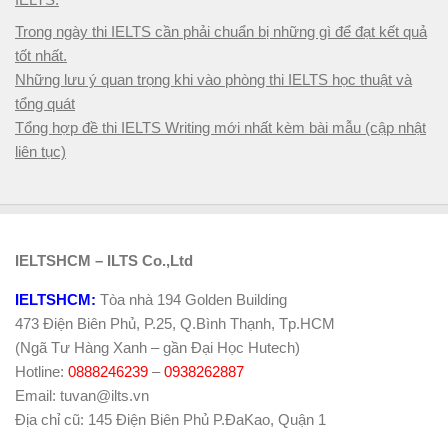
Trong ngày thi IELTS cần phải chuẩn bị những gì để đạt kết quả
tốt nhất.
Những lưu ý quan trọng khi vào phòng thi IELTS học thuật và
tổng quát
Tổng hợp đề thi IELTS Writing mới nhất kèm bài mẫu (cập nhật
liên tục)
IELTSHCM – ILTS Co.,Ltd
IELTSHCM:
Tòa nhà 194 Golden Building
473 Điện Biên Phủ, P.25, Q.Bình Thạnh, Tp.HCM
(Ngã Tư Hàng Xanh – gần Đại Học Hutech)
Hotline:
0888246239
–
0938262887
Email: tuvan@ilts.vn
Địa chỉ cũ: 145 Điện Biên Phủ P.ĐaKao, Quận 1