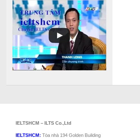
b
ạ
n
IELTSHCM – ILTS Co.,Ltd
IELTSHCM:
Tòa nhà 194 Golden Building