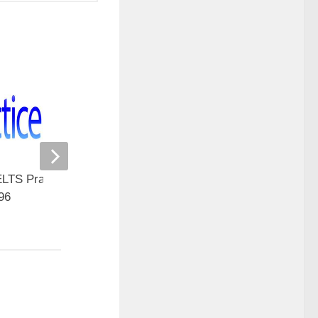
ELTS Practice Tests
Bảo vệ: IELTS Practice Tests
 96
Listening 103
07/07/2023