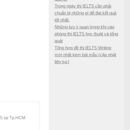
Trong ngày thi IELTS cần phải
chuẩn bị những gì để đạt kết quả
tốt nhất.
Những lưu ý quan trọng khi vào
phòng thi IELTS học thuật và tổng
quát
Tổng hợp đề thi IELTS Writing
mới nhất kèm bài mẫu (cập nhật
liên tục)
TS tại Tp.HCM