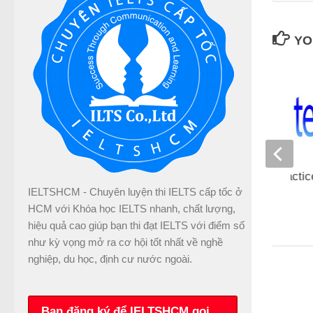
YO
Bảo vệ: IELTS Practic
IELTSHCM - Chuyên luyện thi IELTS cấp tốc ở
41
HCM với Khóa học IELTS nhanh, chất lượng,
09/07/2014
hiệu quả cao giúp bạn thi đạt IELTS với điểm số
như kỳ vọng mở ra cơ hội tốt nhất về nghề
nghiệp, du học, định cư nước ngoài.
Bạn đăng ký để IELTSHCM gọi