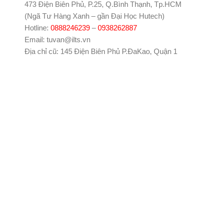
473 Điện Biên Phủ, P.25, Q.Bình Thạnh, Tp.HCM
(Ngã Tư Hàng Xanh – gần Đại Học Hutech)
Hotline:
0888246239
–
0938262887
Email: tuvan@ilts.vn
Địa chỉ cũ: 145 Điện Biên Phủ P.ĐaKao, Quận 1