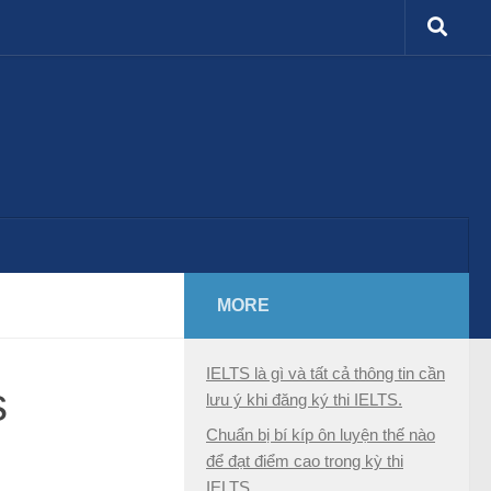
MORE
IELTS là gì và tất cả thông tin cần
s
lưu ý khi đăng ký thi IELTS.
Chuẩn bị bí kíp ôn luyện thế nào
để đạt điểm cao trong kỳ thi
IELTS.