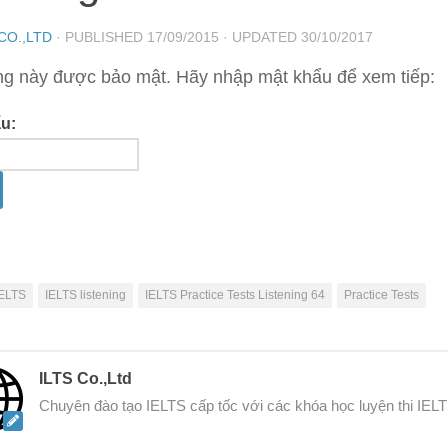
 CO.,LTD
· PUBLISHED
17/09/2015
· UPDATED
30/10/2017
ng này được bảo mật. Hãy nhập mật khẩu để xem tiếp:
u:
IELTS
IELTS listening
IELTS Practice Tests Listening 64
Practice Tests
ILTS Co.,Ltd
Chuyên đào tạo IELTS cấp tốc với các khóa học luyện thi IEL