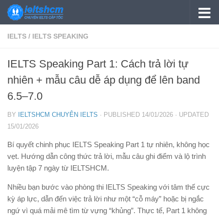
Skip to content
IELTS
/
IELTS SPEAKING
IELTS Speaking Part 1: Cách trả lời tự
nhiên + mẫu câu dễ áp dụng để lên band
6.5–7.0
BY
IELTSHCM CHUYÊN IELTS
· PUBLISHED
14/01/2026
· UPDATED
15/01/2026
Bí quyết chinh phục IELTS Speaking Part 1 tự nhiên, không học
vẹt. Hướng dẫn công thức trả lời, mẫu câu ghi điểm và lộ trình
luyện tập 7 ngày từ IELTSHCM.
Nhiều bạn bước vào phòng thi IELTS Speaking với tâm thế cực
kỳ áp lực, dẫn đến việc trả lời như một “cỗ máy” hoặc bị ngắc
ngứ vì quá mải mê tìm từ vựng “khủng”. Thực tế, Part 1 không