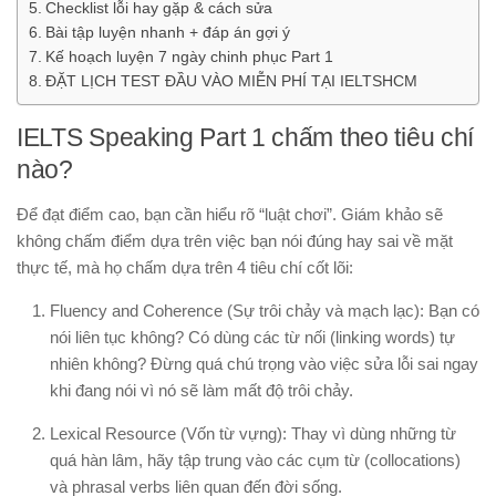
Checklist lỗi hay gặp & cách sửa
Bài tập luyện nhanh + đáp án gợi ý
Kế hoạch luyện 7 ngày chinh phục Part 1
ĐẶT LỊCH TEST ĐẦU VÀO MIỄN PHÍ TẠI IELTSHCM
IELTS Speaking Part 1 chấm theo tiêu chí
nào?
Để đạt điểm cao, bạn cần hiểu rõ “luật chơi”. Giám khảo sẽ
không chấm điểm dựa trên việc bạn nói đúng hay sai về mặt
thực tế, mà họ chấm dựa trên 4 tiêu chí cốt lõi:
Fluency and Coherence (Sự trôi chảy và mạch lạc):
Bạn có
nói liên tục không? Có dùng các từ nối (linking words) tự
nhiên không? Đừng quá chú trọng vào việc sửa lỗi sai ngay
khi đang nói vì nó sẽ làm mất độ trôi chảy.
Lexical Resource (Vốn từ vựng):
Thay vì dùng những từ
quá hàn lâm, hãy tập trung vào các cụm từ (collocations)
và phrasal verbs liên quan đến đời sống.