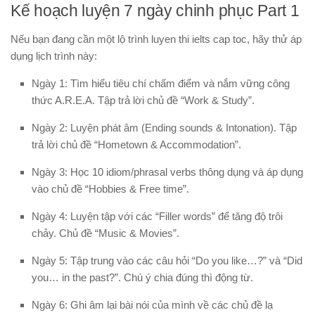
Kế hoạch luyện 7 ngày chinh phục Part 1
Nếu bạn đang cần một lộ trình
luyen thi ielts cap toc
, hãy thử áp
dụng lịch trình này:
Ngày 1:
Tìm hiểu tiêu chí chấm điểm và nắm vững công
thức A.R.E.A. Tập trả lời chủ đề “Work & Study”.
Ngày 2:
Luyện phát âm (Ending sounds & Intonation). Tập
trả lời chủ đề “Hometown & Accommodation”.
Ngày 3:
Học 10 idiom/phrasal verbs thông dụng và áp dụng
vào chủ đề “Hobbies & Free time”.
Ngày 4:
Luyện tập với các “Filler words” để tăng độ trôi
chảy. Chủ đề “Music & Movies”.
Ngày 5:
Tập trung vào các câu hỏi “Do you like…?” và “Did
you… in the past?”. Chú ý chia đúng thì động từ.
Ngày 6:
Ghi âm lại bài nói của mình về các chủ đề lạ