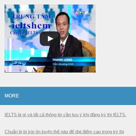
b
ạ
n
MORE
IELTS là gì và tất cả thông tin cần lưu ý khi đăng ký thi IELTS.
Chuẩn bị bí kíp ôn luyện thế nào để đạt điểm cao trong kỳ thi