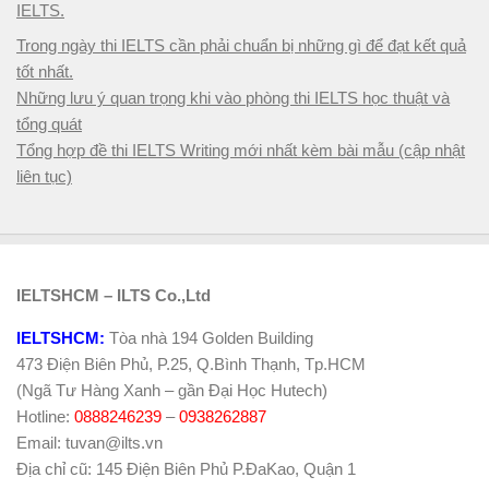
IELTS.
Trong ngày thi IELTS cần phải chuẩn bị những gì để đạt kết quả
tốt nhất.
Những lưu ý quan trọng khi vào phòng thi IELTS học thuật và
tổng quát
Tổng hợp đề thi IELTS Writing mới nhất kèm bài mẫu (cập nhật
liên tục)
IELTSHCM – ILTS Co.,Ltd
IELTSHCM:
Tòa nhà 194 Golden Building
473 Điện Biên Phủ, P.25, Q.Bình Thạnh, Tp.HCM
(Ngã Tư Hàng Xanh – gần Đại Học Hutech)
Hotline:
0888246239
–
0938262887
Email: tuvan@ilts.vn
Địa chỉ cũ: 145 Điện Biên Phủ P.ĐaKao, Quận 1