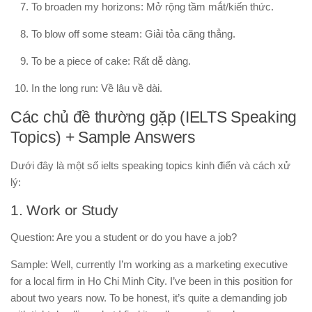
To broaden my horizons:
Mở rộng tầm mắt/kiến thức.
To blow off some steam:
Giải tỏa căng thẳng.
To be a piece of cake:
Rất dễ dàng.
In the long run:
Về lâu về dài.
Các chủ đề thường gặp (IELTS Speaking
Topics) + Sample Answers
Dưới đây là một số
ielts speaking topics
kinh điển và cách xử
lý:
1. Work or Study
Question: Are you a student or do you have a job?
Sample: Well, currently I’m working as a marketing executive
for a local firm in Ho Chi Minh City. I’ve been in this position for
about two years now. To be honest, it’s quite a demanding job