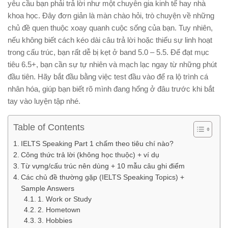
yêu cầu bạn phải trả lời như một chuyên gia kinh tế hay nhà
khoa học. Đây đơn giản là màn chào hỏi, trò chuyện về những
chủ đề quen thuộc xoay quanh cuộc sống của bạn. Tuy nhiên,
nếu không biết cách kéo dài câu trả lời hoặc thiếu sự linh hoạt
trong cấu trúc, bạn rất dễ bị kẹt ở band 5.0 – 5.5. Để đạt mục
tiêu 6.5+, bạn cần sự tự nhiên và mạch lạc ngay từ những phút
đầu tiên. Hãy bắt đầu bằng việc
test đầu vào để ra lộ trình
cá
nhân hóa, giúp bạn biết rõ mình đang hổng ở đâu trước khi bắt
tay vào luyện tập nhé.
Table of Contents
IELTS Speaking Part 1 chấm theo tiêu chí nào?
Công thức trả lời (không học thuộc) + ví dụ
Từ vựng/cấu trúc nên dùng + 10 mẫu câu ghi điểm
Các chủ đề thường gặp (IELTS Speaking Topics) +
Sample Answers
1. Work or Study
2. Hometown
3. Hobbies