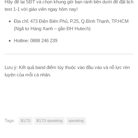
Hãy để lại SĐT và chọn khung giờ bạn rảnh bên dưới để đặt lịch
test 1-1 với giáo viên ngay hôm nay!
Địa chỉ:
473 Điện Biên Phủ, P.25, Q.Bình Thạnh, TP.HCM
(Ngã tư Hàng Xanh – gần ĐH Hutech)
Hotline:
0888 246 239
Lưu ý: Kết quả band điểm tùy thuộc vào đầu vào và nỗ lực rèn
luyện của mỗi cá nhân.
Tags:
IELTS
IELTS speaking
speaking