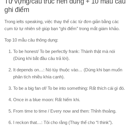
Từ vựng/cấu trúc nên dùng + 10 mẫu câu
ghi điểm
Trong
ielts speaking
, việc thay thế các từ đơn giản bằng các
cụm từ tự nhiên sẽ giúp bạn “ghi điểm” trong mắt giám khảo.
Top 10 mẫu câu thông dụng:
To be honest/ To be perfectly frank:
Thành thật mà nói
(Dùng khi bắt đầu câu trả lời).
It depends on…:
Nó tùy thuộc vào… (Dùng khi bạn muốn
phân tích nhiều khía cạnh).
To be a big fan of/ To be into something:
Rất thích cái gì đó.
Once in a blue moon:
Rất hiếm khi.
From time to time / Every now and then:
Thỉnh thoảng.
I reckon that…:
Tôi cho rằng (Thay thế cho “I think”).