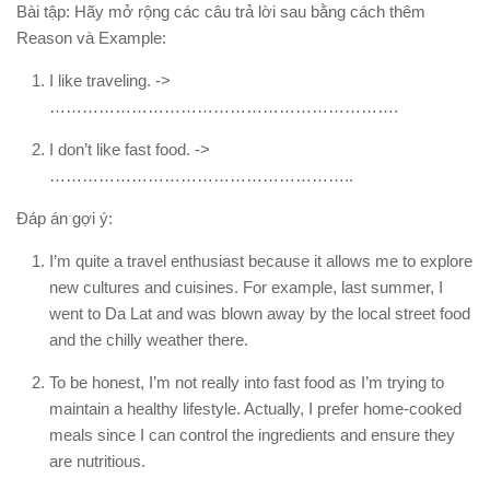
Bài tập:
Hãy mở rộng các câu trả lời sau bằng cách thêm
Reason
và
Example
:
I like traveling. ->
……………………………………………………….
I don’t like fast food. ->
………………………………………………..
Đáp án gợi ý:
I’m quite a travel enthusiast
because
it allows me to explore
new cultures and cuisines.
For example
, last summer, I
went to Da Lat and was blown away by the local street food
and the chilly weather there.
To be honest, I’m not really into fast food
as
I’m trying to
maintain a healthy lifestyle.
Actually
, I prefer home-cooked
meals since I can control the ingredients and ensure they
are nutritious.