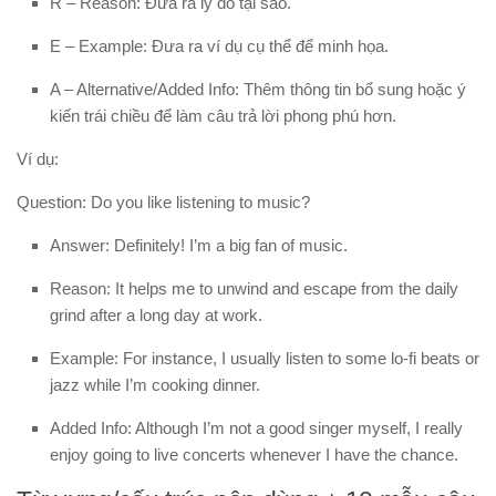
R – Reason:
Đưa ra lý do tại sao.
E – Example:
Đưa ra ví dụ cụ thể để minh họa.
A – Alternative/Added Info:
Thêm thông tin bổ sung hoặc ý
kiến trái chiều để làm câu trả lời phong phú hơn.
Ví dụ:
Question: Do you like listening to music?
Answer:
Definitely! I’m a big fan of music.
Reason:
It helps me to unwind and escape from the daily
grind after a long day at work.
Example:
For instance, I usually listen to some lo-fi beats or
jazz while I’m cooking dinner.
Added Info:
Although I’m not a good singer myself, I really
enjoy going to live concerts whenever I have the chance.