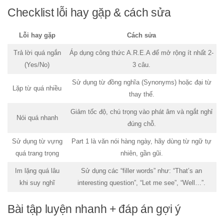
Checklist lỗi hay gặp & cách sửa
Lỗi hay gặp
Cách sửa
Trả lời quá ngắn
Áp dụng công thức A.R.E.A để mở rộng ít nhất 2-
(Yes/No)
3 câu.
Sử dụng từ đồng nghĩa (Synonyms) hoặc đại từ
Lặp từ quá nhiều
thay thế.
Giảm tốc độ, chú trọng vào phát âm và ngắt nghỉ
Nói quá nhanh
đúng chỗ.
Sử dụng từ vựng
Part 1 là văn nói hàng ngày, hãy dùng từ ngữ tự
quá trang trọng
nhiên, gần gũi.
Im lặng quá lâu
Sử dụng các “filler words” như: “That’s an
khi suy nghĩ
interesting question”, “Let me see”, “Well…”.
Bài tập luyện nhanh + đáp án gợi ý