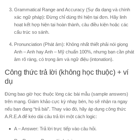
Grammatical Range and Accuracy (Sự đa dạng và chính
xác ngữ pháp):
Đừng chỉ dùng thì hiện tại đơn. Hãy linh
hoạt kết hợp hiện tại hoàn thành, câu điều kiện hoặc các
cấu trúc so sánh.
Pronunciation (Phát âm):
Không nhất thiết phải nói giọng
Anh – Anh hay Anh – Mỹ chuẩn 100%, nhưng bạn cần phát
âm rõ ràng, có trọng âm và ngữ điệu (intonation).
Công thức trả lời (không học thuộc) + ví
dụ
Đừng bao giờ học thuộc lòng các bài mẫu (sample answers)
trên mạng. Giám khảo cực kỳ nhạy bén, họ sẽ nhận ra ngay
nếu bạn đang “trả bài”. Thay vào đó, hãy áp dụng công thức
A.R.E.A
để kéo dài câu trả lời một cách logic:
A – Answer:
Trả lời trực tiếp vào câu hỏi.