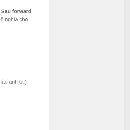
.
Sau forward
bổ nghĩa cho
hào anh ta.)