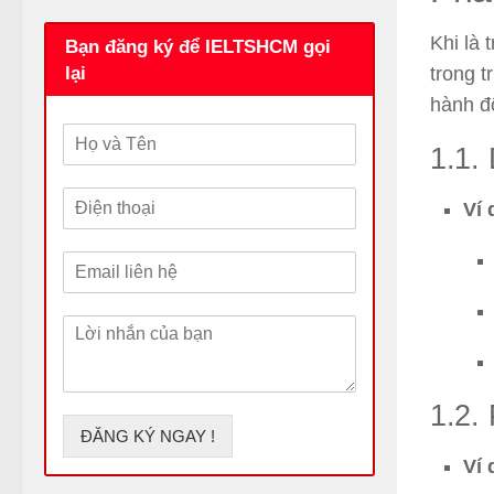
Khi là 
Bạn đăng ký để IELTSHCM gọi
trong 
lại
hành đ
H
1.1.
ọ
v
Đ
à
Ví 
i
T
ệ
ê
E
n
n
m
t
a
h
L
i
o
ờ
l
ạ
i
*
i
n
*
1.2. 
h
ắ
ĐĂNG KÝ NGAY !
n
Ví 
c