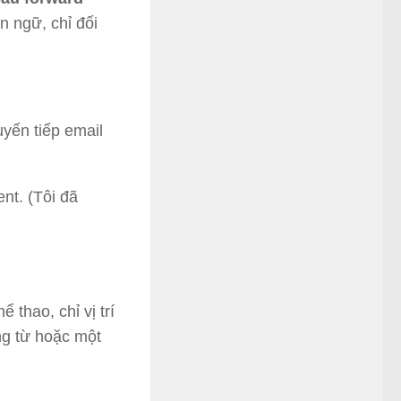
n ngữ, chỉ đối
uyển tiếp email
nt. (Tôi đã
 thao, chỉ vị trí
ng từ hoặc một