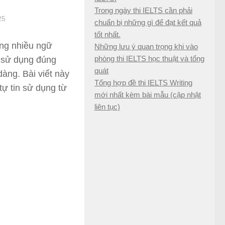
Trong ngày thi IELTS cần phải
25
chuẩn bị những gì để đạt kết quả
tốt nhất.
ong nhiều ngữ
Những lưu ý quan trọng khi vào
phòng thi IELTS học thuật và tổng
sử dụng đúng
quát
dàng. Bài viết này
Tổng hợp đề thi IELTS Writing
tự tin sử dụng từ
mới nhất kèm bài mẫu (cập nhật
liên tục)