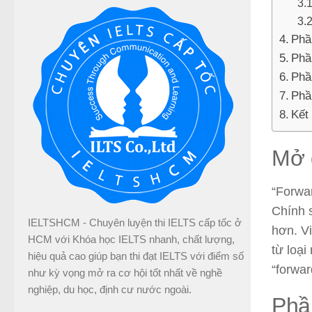
Phầ
Phầ
Phầ
Phầ
Kết
Mở 
“Forwar
Chính 
IELTSHCM - Chuyên luyện thi IELTS cấp tốc ở
hơn. Vi
HCM với Khóa học IELTS nhanh, chất lượng,
từ loạ
hiệu quả cao giúp bạn thi đạt IELTS với điểm số
“forwar
như kỳ vọng mở ra cơ hội tốt nhất về nghề
nghiệp, du học, định cư nước ngoài.
Phần