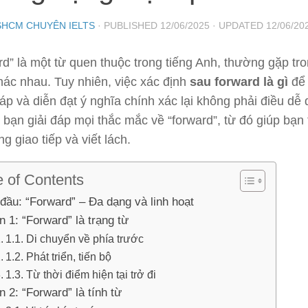
SHCM CHUYÊN IELTS
· PUBLISHED
12/06/2025
· UPDATED
12/06/20
d” là một từ quen thuộc trong tiếng Anh, thường gặp tr
hác nhau. Tuy nhiên, việc xác định
sau forward là gì
để 
p và diễn đạt ý nghĩa chính xác lại không phải điều dễ 
 bạn giải đáp mọi thắc mắc về “forward”, từ đó giúp bạn 
ng giao tiếp và viết lách.
e of Contents
đầu: “Forward” – Đa dạng và linh hoạt
n 1: “Forward” là trạng từ
1.1. Di chuyển về phía trước
1.2. Phát triển, tiến bộ
1.3. Từ thời điểm hiện tại trở đi
 2: “Forward” là tính từ