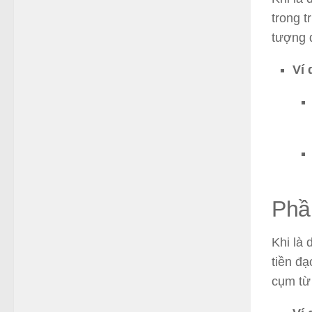
trong t
tượng 
Ví 
Phần
Khi là 
tiền đạ
cụm từ 