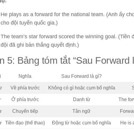
dụ:
He plays as a forward for the national team. (Anh ấy chơi
cho đội tuyển quốc gia.)
The team’s star forward scored the winning goal. (Tiền 
đội đã ghi bàn thắng quyết định.)
 5: Bảng tóm tắt “Sau Forward l
i
Nghĩa
Sau Forward là gì?
ừ
Về phía trước
Không có gì hoặc cụm bổ nghĩa
ừ
Ở phía trước
Danh từ
The fo
ừ
Chuyển tiếp
Tân ngữ
Forwar
ừ
Tiền đạo (thể thao)
Động từ hoặc cụm bổ nghĩa
He is 