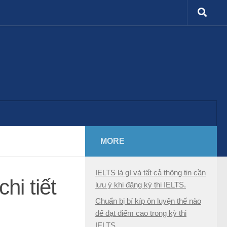
MORE
IELTS là gì và tất cả thông tin cần
hi tiết
lưu ý khi đăng ký thi IELTS.
Chuẩn bị bí kíp ôn luyện thế nào
để đạt điểm cao trong kỳ thi
IELTS.