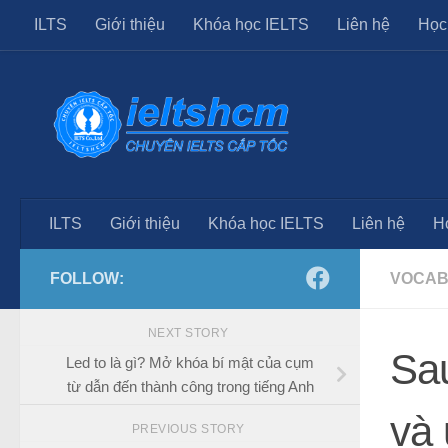
ILTS
Giới thiệu
Khóa học IELTS
Liên hệ
Học
Skip to content
ILTS
Giới thiệu
Khóa học IELTS
Liên hệ
H
FOLLOW:
VOCAB
NEXT STORY
Sau
Led to là gì? Mở khóa bí mật của cụm
từ dẫn đến thành công trong tiếng Anh
và 
PREVIOUS STORY