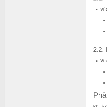
Ví 
2.2.
Ví 
Phần
Khi là 