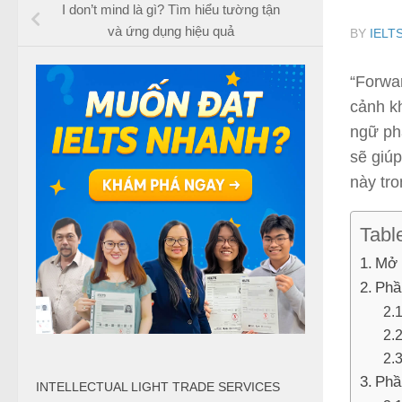
I don’t mind là gì? Tìm hiểu tường tận
và ứng dụng hiệu quả
BY
IELT
“Forwar
cảnh k
ngữ phá
sẽ giúp
này tro
Tabl
Mở 
Phầ
Phần
INTELLECTUAL LIGHT TRADE SERVICES