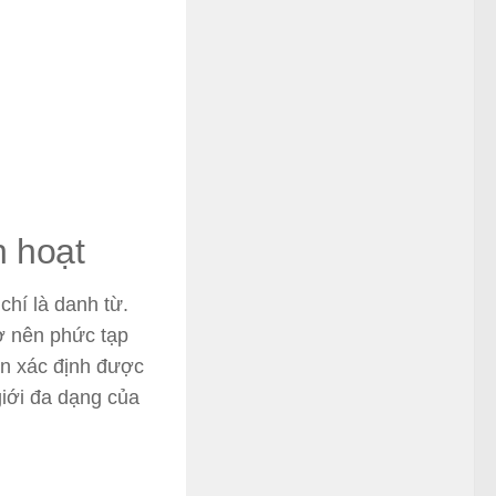
h hoạt
 chí là danh từ.
ở nên phức tạp
ạn xác định được
giới đa dạng của