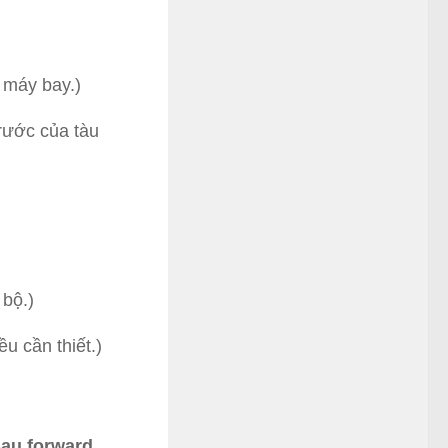
 máy bay.)
trước của tàu
 bộ.)
ều cần thiết.)
au forward