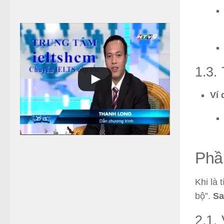
ủ
a
b
ạ
n
1.3. 
Ví 
Phần
Khi là 
bộ”.
Sa
2.1. 