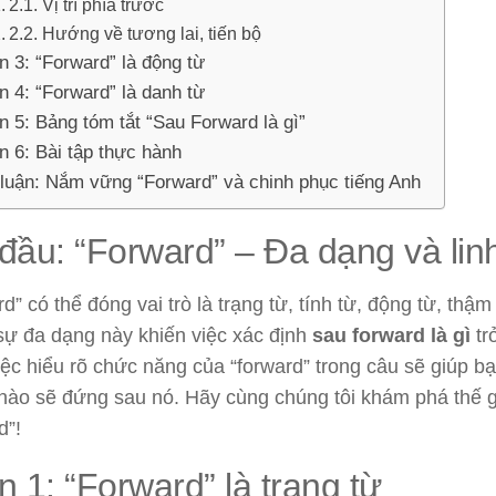
2.1. Vị trí phía trước
2.2. Hướng về tương lai, tiến bộ
n 3: “Forward” là động từ
n 4: “Forward” là danh từ
n 5: Bảng tóm tắt “Sau Forward là gì”
n 6: Bài tập thực hành
 luận: Nắm vững “Forward” và chinh phục tiếng Anh
đầu: “Forward” – Đa dạng và lin
d” có thể đóng vai trò là trạng từ, tính từ, động từ, thậm
sự đa dạng này khiến việc xác định
sau forward là gì
tr
ệc hiểu rõ chức năng của “forward” trong câu sẽ giúp b
i nào sẽ đứng sau nó. Hãy cùng chúng tôi khám phá thế 
d”!
 1: “Forward” là trạng từ