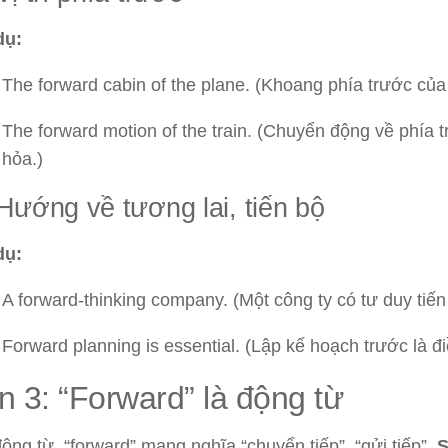
dụ:
The forward cabin of the plane. (Khoang phía trước của
The forward motion of the train. (Chuyển động về phía 
hỏa.)
 Hướng về tương lai, tiến bộ
dụ:
A forward-thinking company. (Một công ty có tư duy tiến
Forward planning is essential. (Lập kế hoạch trước là đi
 3: “Forward” là động từ
động từ, “forward” mang nghĩa “chuyển tiếp”, “gửi tiếp”.
S