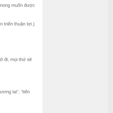
ôi mong muốn được
 triển thuận lợi.)
rở đi, mọi thứ sẽ
ương lai”, “tiến
.