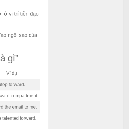
 ở vị trí tiền đạo
đạo ngôi sao của
à gì”
Ví dụ
Step forward.
rward compartment.
d the email to me.
a talented forward.