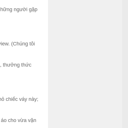
 những người gặp
view. (Chúng tôi
t, thưởng thức
nhỏ chiếc váy này;
n áo cho vừa vặn