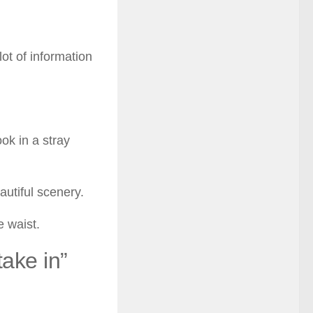
lot of information
ok in a stray
autiful scenery.
e waist.
take in”