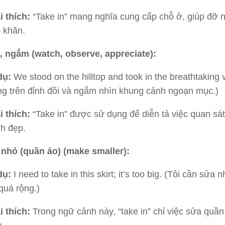
i thích:
“Take in” mang nghĩa cung cấp chỗ ở, giúp đỡ
 khăn.
, ngắm (watch, observe, appreciate):
dụ:
We stood on the hilltop and took in the breathtaking 
g trên đỉnh đồi và ngắm nhìn khung cảnh ngoạn mục.)
i thích:
“Take in” được sử dụng để diễn tả việc quan sá
h đẹp.
 nhỏ (quần áo) (make smaller):
dụ:
I need to take in this skirt; it’s too big. (Tôi cần sửa 
quá rộng.)
i thích:
Trong ngữ cảnh này, “take in” chỉ việc sửa quầ