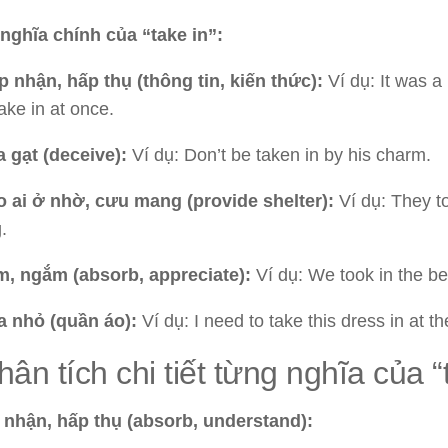
 nghĩa chính của “take in”:
p nhận, hấp thụ (thông tin, kiến thức):
Ví dụ: It was a 
take in at once.
 gạt (deceive):
Ví dụ: Don’t be taken in by his charm.
 ai ở nhờ, cưu mang (provide shelter):
Ví dụ: They to
.
, ngắm (absorb, appreciate):
Ví dụ: We took in the be
 nhỏ (quần áo):
Ví dụ: I need to take this dress in at th
Phân tích chi tiết từng nghĩa của “
p nhận, hấp thụ (absorb, understand):