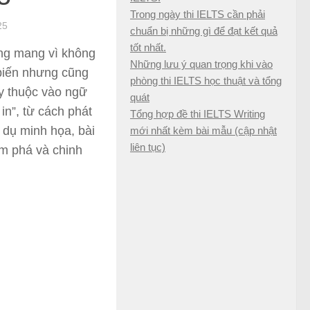
Trong ngày thi IELTS cần phải
25
chuẩn bị những gì để đạt kết quả
tốt nhất.
ang mang vì không
Những lưu ý quan trọng khi vào
 biến nhưng cũng
phòng thi IELTS học thuật và tổng
ùy thuộc vào ngữ
quát
 in”, từ cách phát
Tổng hợp đề thi IELTS Writing
 dụ minh họa, bài
mới nhất kèm bài mẫu (cập nhật
liên tục)
ám phá và chinh