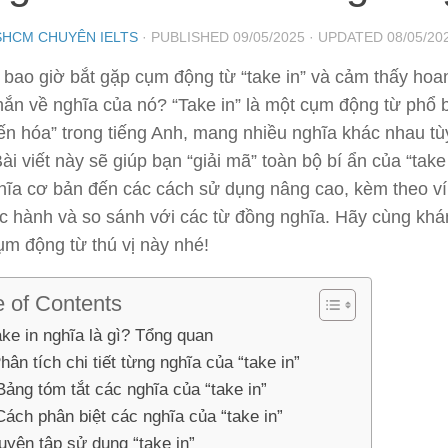
SHCM CHUYÊN IELTS
· PUBLISHED
09/05/2025
· UPDATED
08/05/20
 bao giờ bắt gặp cụm động từ “take in” và cảm thấy ho
hắn về nghĩa của nó? “Take in” là một cụm động từ phổ
iến hóa” trong tiếng Anh, mang nhiều nghĩa khác nhau t
ài viết này sẽ giúp bạn “giải mã” toàn bộ bí ẩn của “take
hĩa cơ bản đến các cách sử dụng nâng cao, kèm theo ví
ực hành và so sánh với các từ đồng nghĩa. Hãy cùng kh
ụm động từ thú vị này nhé!
e of Contents
ake in nghĩa là gì? Tổng quan
Phân tích chi tiết từng nghĩa của “take in”
 Bảng tóm tắt các nghĩa của “take in”
 Cách phân biệt các nghĩa của “take in”
Luyện tập sử dụng “take in”