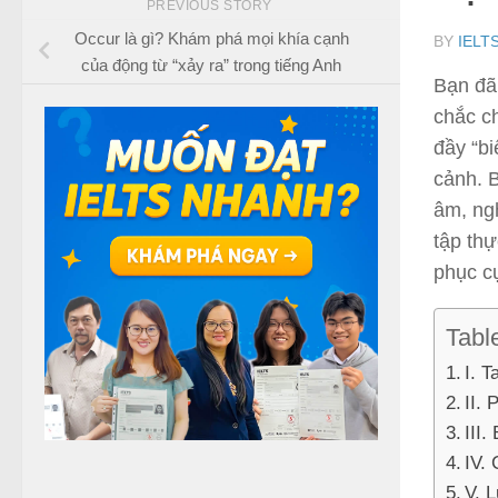
PREVIOUS STORY
Occur là gì? Khám phá mọi khía cạnh
BY
IELT
của động từ “xảy ra” trong tiếng Anh
Bạn đã
chắc c
đầy “b
cảnh. B
âm, ng
tập th
phục c
Tabl
I. T
II. 
III.
IV.
V. 