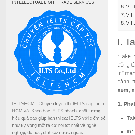
INTELLECTUAL LIGHT TRADE SERVICES
VI.
VII.
VIII
I. T
“Take i
động từ
in” man
cảnh, “
xem, n
1. Phá
IELTSHCM - Chuyên luyện thi IELTS cấp tốc ở
HCM với Khóa học IELTS nhanh, chất lượng,
Tak
hiệu quả cao giúp bạn thi đạt IELTS với điểm số
như kỳ vọng mở ra cơ hội tốt nhất về nghề
In:
nghiệp, du học, định cư nước ngoài.