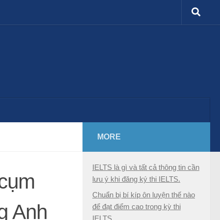
MORE
IELTS là gì và tất cả thông tin cần
 cụm
lưu ý khi đăng ký thi IELTS.
Chuẩn bị bí kíp ôn luyện thế nào
ng Anh
để đạt điểm cao trong kỳ thi
IELTS.