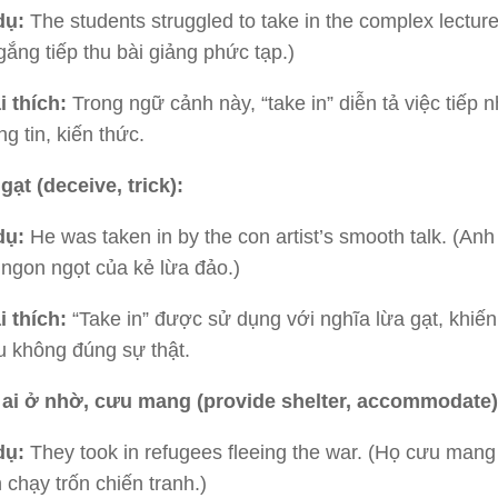
dụ:
The students struggled to take in the complex lecture
gắng tiếp thu bài giảng phức tạp.)
i thích:
Trong ngữ cảnh này, “take in” diễn tả việc tiếp 
ng tin, kiến thức.
gạt (deceive, trick):
dụ:
He was taken in by the con artist’s smooth talk. (Anh t
 ngon ngọt của kẻ lừa đảo.)
i thích:
“Take in” được sử dụng với nghĩa lừa gạt, khiến 
u không đúng sự thật.
 ai ở nhờ, cưu mang (provide shelter, accommodate)
dụ:
They took in refugees fleeing the war. (Họ cưu mang
 chạy trốn chiến tranh.)