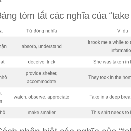
.
 Bảng tóm tắt các nghĩa của “take 
a
Từ đồng nghĩa
Ví dụ
It took me a while to t
hận
absorb, understand
informatio
ạt
deceive, trick
She was taken in b
provide shelter,
nhờ
They took in the hom
accommodate
,
watch, observe, appreciate
Take in a deep breat
m
nhỏ
make smaller
This shirt needs to 