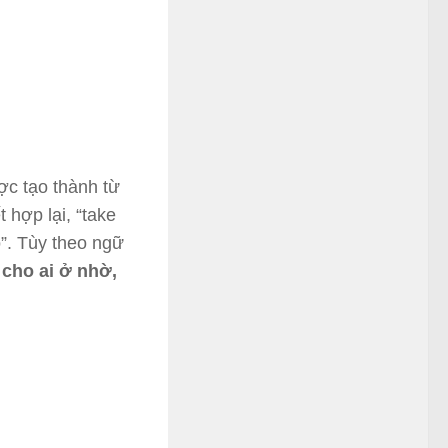
ợc tạo thành từ
t hợp lại, “take
o”. Tùy theo ngữ
, cho ai ở nhờ,