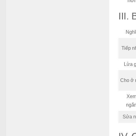
hơn
III.
Nghĩ
Tiếp n
Lừa g
Cho ở 
Xem
ngắ
Sửa 