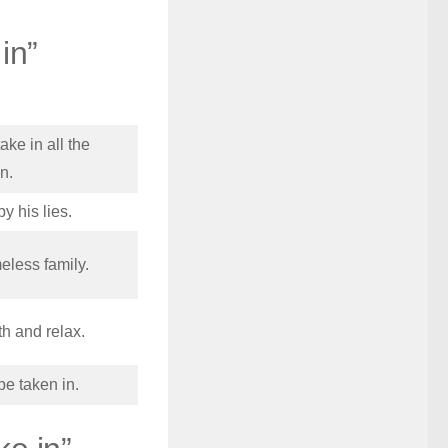
in”
ake in all the
n.
y his lies.
eless family.
h and relax.
be taken in.