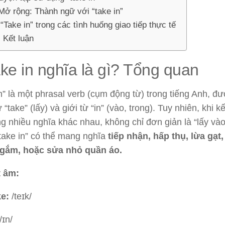
 Mở rộng: Thành ngữ với “take in”
 “Take in” trong các tình huống giao tiếp thực tế
. Kết luận
ake in nghĩa là gì? Tổng quan
n” là một phrasal verb (cụm động từ) trong tiếng Anh, đư
 “take” (lấy) và giới từ “in” (vào, trong). Tuy nhiên, khi kế
g nhiều nghĩa khác nhau, không chỉ đơn giản là “lấy và
take in” có thể mang nghĩa
tiếp nhận, hấp thụ, lừa gạt
gắm, hoặc sửa nhỏ quần áo.
t âm:
e:
/teɪk/
/ɪn/