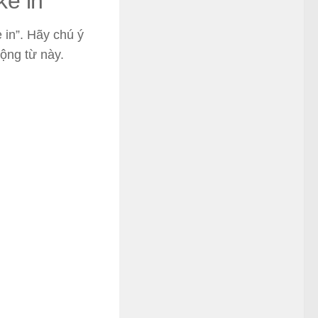
ke in”
 in”. Hãy chú ý
ộng từ này.