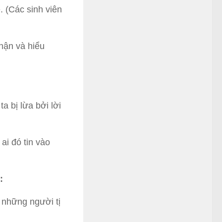
. (Các sinh viên
nhận và hiểu
a bị lừa bởi lời
ai đó tin vào
:
 những người tị