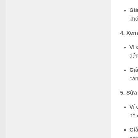
Giả
khó
4. Xem
Ví 
đứn
Giả
cản
5. Sửa
Ví 
nó 
Giả