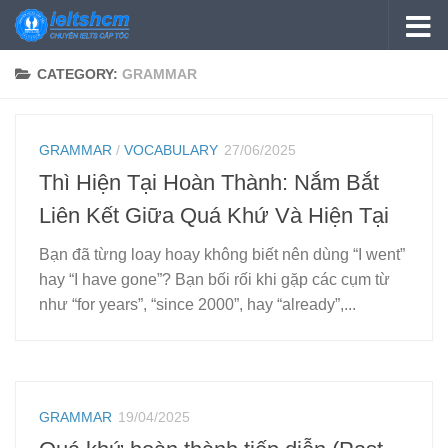
Skip to content
CATEGORY:
GRAMMAR
GRAMMAR
/
VOCABULARY
27/06/2025
Thì Hiện Tại Hoàn Thành: Nắm Bắt
Liên Kết Giữa Quá Khứ Và Hiện Tại
Bạn đã từng loay hoay không biết nên dùng “I went”
hay “I have gone”? Bạn bối rối khi gặp các cụm từ
như “for years”, “since 2000”, hay “already”,...
GRAMMAR
19/04/2025