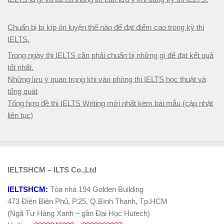
Chuẩn bị bí kíp ôn luyện thế nào để đạt điểm cao trong kỳ thi
IELTS.
Trong ngày thi IELTS cần phải chuẩn bị những gì để đạt kết quả
tốt nhất.
Những lưu ý quan trọng khi vào phòng thi IELTS học thuật và
tổng quát
Tổng hợp đề thi IELTS Writing mới nhất kèm bài mẫu (cập nhật
liên tục)
IELTSHCM – ILTS Co.,Ltd
IELTSHCM:
Tòa nhà 194 Golden Building
473 Điện Biên Phủ, P.25, Q.Bình Thạnh, Tp.HCM
(Ngã Tư Hàng Xanh – gần Đại Học Hutech)