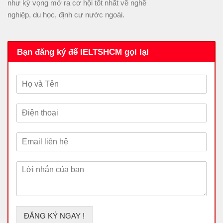
như kỳ vọng mở ra cơ hội tốt nhất về nghề
nghiệp, du học, định cư nước ngoài.
Bạn đăng ký để IELTSHCM gọi lại
H
ọ
v
Đ
à
i
T
ệ
ê
E
n
n
m
t
a
h
L
i
o
ờ
l
ạ
i
*
i
n
*
h
ắ
ĐĂNG KÝ NGAY !