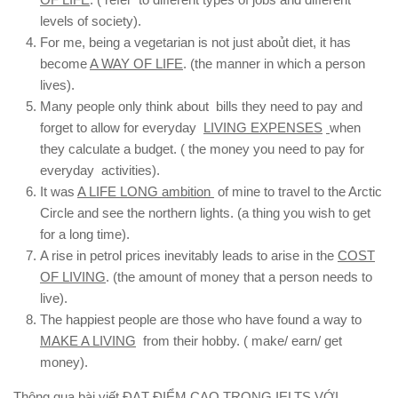
levels of society).
For me, being a vegetarian is not just aboủt diet, it has
become
A WAY OF LIFE
. (the manner in which a person
lives).
Many people only think about bills they need to pay and
forget to allow for everyday
LIVING EXPENSES
when
they calculate a budget. ( the money you need to pay for
everyday activities).
It was
A LIFE LONG ambition
of mine to travel to the Arctic
Circle and see the northern lights. (a thing you wish to get
for a long time).
A rise in petrol prices inevitably leads to arise in the
COST
OF LIVING
. (the amount of money that a person needs to
live).
The happiest people are those who have found a way to
MAKE A LIVING
from their hobby. ( make/ earn/ get
money).
Thông qua bài viết ĐẠT ĐIỂM CAO TRONG IELTS VỚI