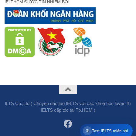
IELTHCM ĐƯỢC TÍN NHIỆM BỞI
ILTS Co.,Ltd ( Chuyên đào tạo IELTS với các khóa học luyện thi
IELTS cấp tốc tại Tp.HCM )
🎯
Test IELTS miễn phí