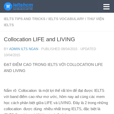
Skip to content
IELTS TIPS AND TRICKS
/
IELTS VOCABULARY
/
THƯ VIỆN
IELTS
Collocation LIFE and LIVING
BY
ADMIN ILTS NGAN
· PUBLISHED
08/04/2015
· UPDATED
10/04/2015
ĐẠT ĐIỂM CAO TRONG IELTS VỚI COLLOCATION LIFE
AND LIVING
Nắm rõ Collocation là một lợi thế rất lớn để đạt được IELTS
với band điểm cao như mơ ước, hôm nay ad cùng các mem
học cách phân biệt giữa LIFE và LIVING. Đây là 2 trong những
collocation được dùng nhiều nhất trong IELTS, đặc biệt là