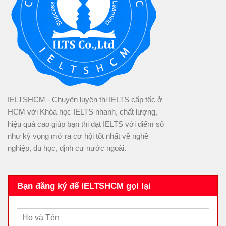
IELTSHCM - Chuyên luyện thi IELTS cấp tốc ở
HCM với Khóa học IELTS nhanh, chất lượng,
hiệu quả cao giúp bạn thi đạt IELTS với điểm số
như kỳ vọng mở ra cơ hội tốt nhất về nghề
nghiệp, du học, định cư nước ngoài.
Bạn đăng ký để IELTSHCM gọi lại
H
ọ