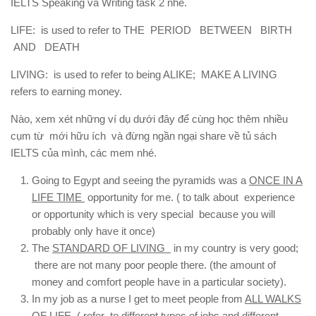
IELTS Speaking và Writing task 2 nhé.
LIFE: is used to refer to THE PERIOD BETWEEN BIRTH
AND DEATH
LIVING: is used to refer to being ALIKE; MAKE A LIVING
refers to earning money.
Nào, xem xét những ví dụ dưới đây để cùng học thêm nhiều
cụm từ mới hữu ích và đừng ngần ngại share về tủ sách
IELTS của mình, các mem nhé.
Going to Egypt and seeing the pyramids was a
ONCE IN A
LIFE TIME
opportunity for me. ( to talk about experience
or opportunity which is very special because you will
probably only have it once)
The
STANDARD OF LIVING
in my country is very good;
there are not many poor people there. (the amount of
money and comfort people have in a particular society).
In my job as a nurse I get to meet people from
ALL WALKS
OF LIFE
. ( refer to different types of jobs and different