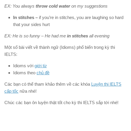
EX: You always
throw cold water
on my suggestions
In stitches –
if you’re in stitches, you are laughing so hard
that your sides hurt
EX: He is so funny – He had me
in stitches
all evening
Một số bài viết về thành ngữ (Idioms) phổ biến trong kỳ thi
IELTS:
Idioms với
giới từ
Idioms theo
chủ đề
Các bạn có thể tham khảo thêm về các khóa
Luyện thi IELTS
cấp tốc
nữa nhé!
Chúc các bạn ôn luyện thật tốt cho kỳ thi IELTS sắp tới nhé!