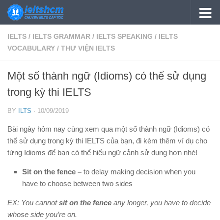
Skip to content
IELTS
/
IELTS GRAMMAR
/
IELTS SPEAKING
/
IELTS
VOCABULARY
/
THƯ VIỆN IELTS
Một số thành ngữ (Idioms) có thể sử dụng
trong kỳ thi IELTS
BY
ILTS
·
10/09/2019
Bài ngày hôm nay cùng xem qua một số thành ngữ (Idioms) có
thể sử dụng trong kỳ thi IELTS của bạn, đi kèm thêm ví dụ cho
từng Idioms để bạn có thể hiểu ngữ cảnh sử dụng hơn nhé!
Sit on the fence –
to delay making decision when you
have to choose between two sides
EX: You cannot
sit on the fence
any longer, you have to decide
whose side you’re on.