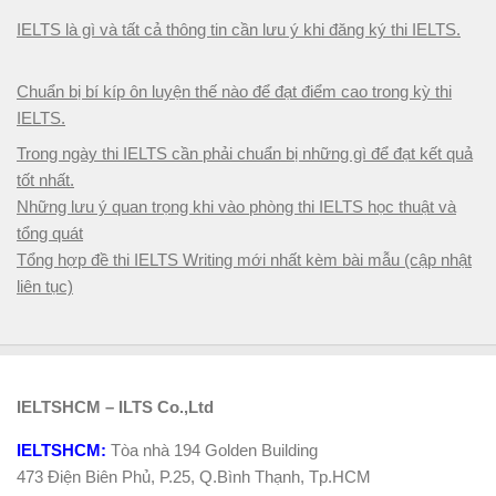
IELTS là gì và tất cả thông tin cần lưu ý khi đăng ký thi IELTS.
Chuẩn bị bí kíp ôn luyện thế nào để đạt điểm cao trong kỳ thi
IELTS.
Trong ngày thi IELTS cần phải chuẩn bị những gì để đạt kết quả
tốt nhất.
Những lưu ý quan trọng khi vào phòng thi IELTS học thuật và
tổng quát
Tổng hợp đề thi IELTS Writing mới nhất kèm bài mẫu (cập nhật
liên tục)
IELTSHCM – ILTS Co.,Ltd
IELTSHCM:
Tòa nhà 194 Golden Building
473 Điện Biên Phủ, P.25, Q.Bình Thạnh, Tp.HCM