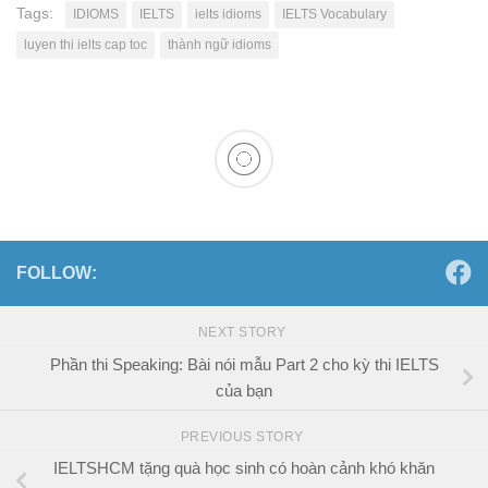
Tags:
IDIOMS
IELTS
ielts idioms
IELTS Vocabulary
luyen thi ielts cap toc
thành ngữ idioms
FOLLOW:
NEXT STORY
Phần thi Speaking: Bài nói mẫu Part 2 cho kỳ thi IELTS
của bạn
PREVIOUS STORY
IELTSHCM tặng quà học sinh có hoàn cảnh khó khăn