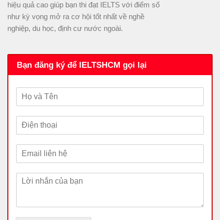
hiệu quả cao giúp bạn thi đạt IELTS với điểm số
như kỳ vọng mở ra cơ hội tốt nhất về nghề
nghiệp, du học, định cư nước ngoài.
Bạn đăng ký để IELTSHCM gọi lại
H
ọ
v
Đ
à
i
T
ệ
ê
E
n
n
m
t
a
h
L
i
o
ờ
l
ạ
i
*
i
n
*
h