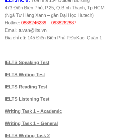
IELTSHCM:
Tòa nhà 194 Golden Building
473 Điện Biên Phủ, P.25, Q.Bình Thạnh, Tp.HCM
(Ngã Tư Hàng Xanh – gần Đại Học Hutech)
Hotline:
0888246239
–
0938262887
Email: tuvan@ilts.vn
Địa chỉ cũ: 145 Điện Biên Phủ P.ĐaKao, Quận 1
IELTS Speaking Test
IELTS Writing Test
IELTS Reading Test
IELTS Listening Test
Writing Task 1 – Academic
Writing Task 1 – General
IELTS Writing Task 2