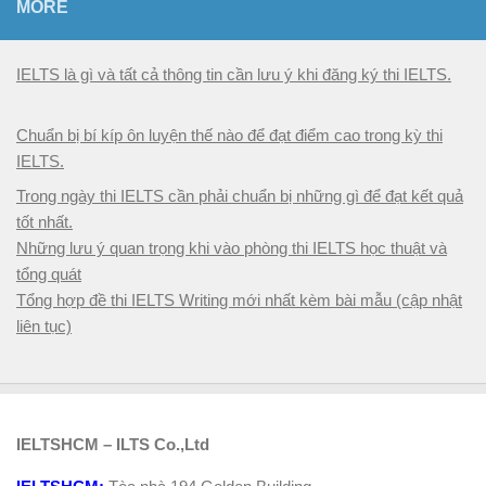
MORE
IELTS là gì và tất cả thông tin cần lưu ý khi đăng ký thi IELTS.
Chuẩn bị bí kíp ôn luyện thế nào để đạt điểm cao trong kỳ thi
IELTS.
Trong ngày thi IELTS cần phải chuẩn bị những gì để đạt kết quả
tốt nhất.
Những lưu ý quan trọng khi vào phòng thi IELTS học thuật và
tổng quát
Tổng hợp đề thi IELTS Writing mới nhất kèm bài mẫu (cập nhật
liên tục)
IELTSHCM – ILTS Co.,Ltd