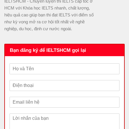
IELTSHCM - Chuyên luyện thi IELTS cấp tốc ở
HCM với Khóa học IELTS nhanh, chất lượng,
hiệu quả cao giúp bạn thi đạt IELTS với điểm số
như kỳ vọng mở ra cơ hội tốt nhất về nghề
nghiệp, du học, định cư nước ngoài.
Bạn đăng ký để IELTSHCM gọi lại
H
ọ
v
Đ
à
i
T
ệ
ê
E
n
n
m
t
a
h
L
i
o
ờ
l
ạ
i
*
i