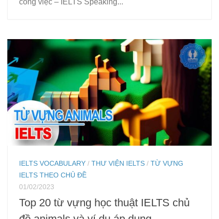
công việc – IELTS Speaking...
IELTS VOCABULARY
/
THƯ VIỆN IELTS
/
TỪ VỰNG
IELTS THEO CHỦ ĐỀ
01/02/2023
Top 20 từ vựng học thuật IELTS chủ
đề animals và ví dụ áp dụng