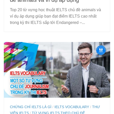
Top 20 từ vựng học thuật IELTS chủ đề animals và
ví dụ áp dụng giúp bạn đạt điểm IELTS cao nhất
trong kỳ thi IELTS sắp tới Endangered –...
CHỨNG CHỈ IELTS LÀ GÌ
/
IELTS VOCABULARY
/
THƯ
VIỆN IELTS
/
TỪ VỰNG IELTS THEO CHỦ ĐỀ