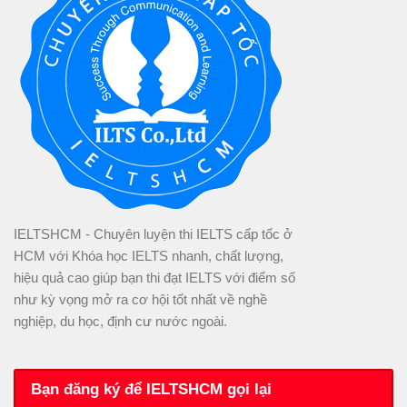
IELTSHCM - Chuyên luyện thi IELTS cấp tốc ở
HCM với Khóa học IELTS nhanh, chất lượng,
hiệu quả cao giúp bạn thi đạt IELTS với điểm số
như kỳ vọng mở ra cơ hội tốt nhất về nghề
nghiệp, du học, định cư nước ngoài.
Bạn đăng ký để IELTSHCM gọi lại