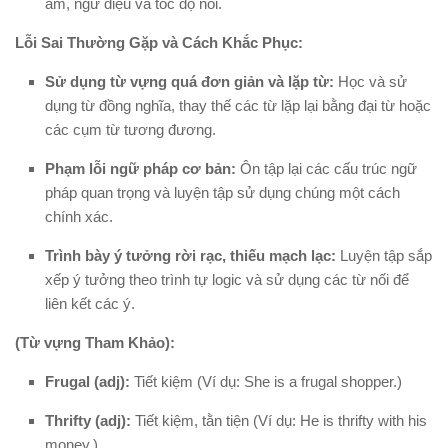
âm, ngữ điệu và tốc độ nói.
Lỗi Sai Thường Gặp và Cách Khắc Phục:
Sử dụng từ vựng quá đơn giản và lặp từ:
Học và sử
dụng từ đồng nghĩa, thay thế các từ lặp lại bằng đại từ hoặc
các cụm từ tương đương.
Phạm lỗi ngữ pháp cơ bản:
Ôn tập lại các cấu trúc ngữ
pháp quan trọng và luyện tập sử dụng chúng một cách
chính xác.
Trình bày ý tưởng rời rạc, thiếu mạch lạc:
Luyện tập sắp
xếp ý tưởng theo trình tự logic và sử dụng các từ nối để
liên kết các ý.
(Từ vựng Tham Khảo):
Frugal (adj):
Tiết kiệm (Ví dụ: She is a frugal shopper.)
Thrifty (adj):
Tiết kiệm, tằn tiện (Ví dụ: He is thrifty with his
money.)