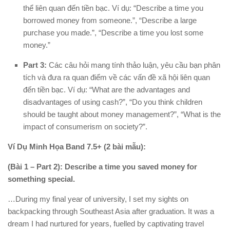
thể liên quan đến tiền bạc. Ví dụ:
“Describe a time you
borrowed money from someone.”, “Describe a large
purchase you made.”, “Describe a time you lost some
money.”
Part 3:
Các câu hỏi mang tính thảo luận, yêu cầu bạn phân
tích và đưa ra quan điểm về các vấn đề xã hội liên quan
đến tiền bạc. Ví dụ:
“What are the advantages and
disadvantages of using cash?”, “Do you think children
should be taught about money management?”, “What is the
impact of consumerism on society?”
.
Ví Dụ Minh Họa Band 7.5+ (2 bài mẫu):
(Bài 1 – Part 2): Describe a time you saved money for
something special.
…During my final year of university, I set my sights on
backpacking through Southeast Asia after graduation. It was a
dream I had nurtured for years, fuelled by captivating travel