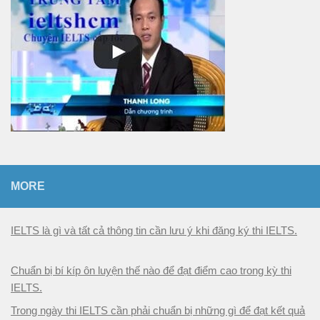
n
MORE
IELTS là gì và tất cả thông tin cần lưu ý khi đăng ký thi IELTS.
Chuẩn bị bí kíp ôn luyện thế nào để đạt điểm cao trong kỳ thi
IELTS.
Trong ngày thi IELTS cần phải chuẩn bị những gì để đạt kết quả