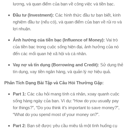
lương, và quan điểm của bạn về công việc và tiền bạc.
Đầu tư (Investment):
Các hình thức đầu tư bạn biết, kinh
nghiệm đầu tư (nếu có), và quan điểm của bạn về rủi ro và
lợi nhuận.
Ảnh hưởng của tiền bạc (Influence of Money):
Vai trò
của tiền bạc trong cuộc sống hiện đại, ảnh hưởng của nó
đến các mối quan hệ xã hội và cá nhân.
Vay nợ và tín dụng (Borrowing and Credit):
Sử dụng thẻ
tín dụng, vay tiền ngân hàng, và quản lý nợ hiệu quả.
Phân Tích Dạng Bài Tập và Câu Hỏi Thường Gặp:
Part 1:
Các câu hỏi mang tính cá nhân, xoay quanh cuộc
sống hàng ngày của bạn. Ví dụ:
“How do you usually pay
for things?”, “Do you think it’s important to save money?”,
“What do you spend most of your money on?”
.
Part 2:
Bạn sẽ được yêu cầu miêu tả một tình huống cụ