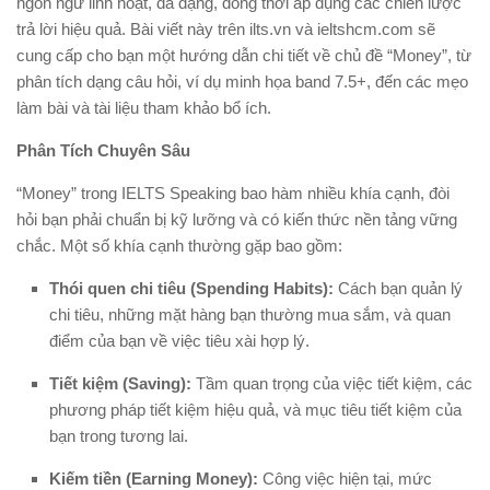
ngôn ngữ linh hoạt, đa dạng, đồng thời áp dụng các chiến lược
trả lời hiệu quả. Bài viết này trên ilts.vn và ieltshcm.com sẽ
cung cấp cho bạn một hướng dẫn chi tiết về chủ đề “Money”, từ
phân tích dạng câu hỏi, ví dụ minh họa band 7.5+, đến các mẹo
làm bài và tài liệu tham khảo bổ ích.
Phân Tích Chuyên Sâu
“Money” trong IELTS Speaking bao hàm nhiều khía cạnh, đòi
hỏi bạn phải chuẩn bị kỹ lưỡng và có kiến thức nền tảng vững
chắc. Một số khía cạnh thường gặp bao gồm:
Thói quen chi tiêu (Spending Habits):
Cách bạn quản lý
chi tiêu, những mặt hàng bạn thường mua sắm, và quan
điểm của bạn về việc tiêu xài hợp lý.
Tiết kiệm (Saving):
Tầm quan trọng của việc tiết kiệm, các
phương pháp tiết kiệm hiệu quả, và mục tiêu tiết kiệm của
bạn trong tương lai.
Kiếm tiền (Earning Money):
Công việc hiện tại, mức