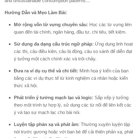
and unsustainable consumption patterns…
Hướng Dẫn và Mẹo Làm Bài:
Mở rộng vốn từ vựng chuyên sâu:
Học các từ vựng liên
quan đến tài chính, ngân hàng, đầu tư, chi tiêu, tiết kiệm.
Sử dụng đa dạng cấu trúc ngữ pháp:
Ứng dụng linh hoạt
các thì, câu điều kiện, câu bị động, câu so sánh để diễn đạt
ý tưởng một cách chính xác và trôi chảy.
Đưa ra ví dụ cụ thể và chi tiết:
Minh họa ý kiến của bạn
bằng các ví dụ thực tế từ kinh nghiệm cá nhân hoặc kiến
thức xã hội.
Phát triển ý tưởng mạch lạc và logic:
Sắp xếp ý tưởng
theo một trình tự hợp lý, sử dụng các từ nối để liên kết các
ý và tạo sự mạch lạc cho bài nói.
Luyện tập phản xạ và phát âm:
Thường xuyên luyện tập
nói trước gương hoặc với bạn bè để cải thiện phản xạ, phát