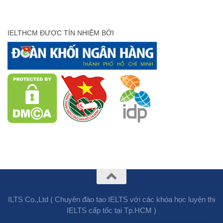
IELTHCM ĐƯỢC TÍN NHIỆM BỞI
ILTS Co.,Ltd ( Chuyên đào tạo IELTS với các khóa học luyện thi
IELTS cấp tốc tại Tp.HCM )