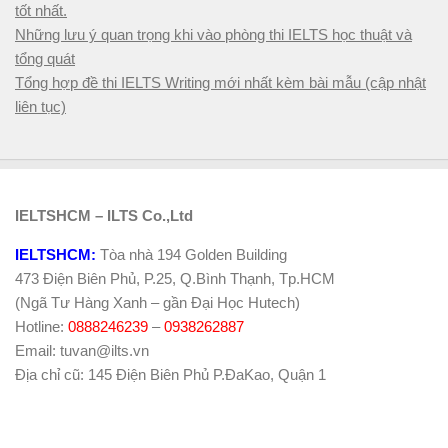
tốt nhất.
Những lưu ý quan trọng khi vào phòng thi IELTS học thuật và
tổng quát
Tổng hợp đề thi IELTS Writing mới nhất kèm bài mẫu (cập nhật
liên tục)
IELTSHCM – ILTS Co.,Ltd
IELTSHCM:
Tòa nhà 194 Golden Building
473 Điện Biên Phủ, P.25, Q.Bình Thạnh, Tp.HCM
(Ngã Tư Hàng Xanh – gần Đại Học Hutech)
Hotline:
0888246239
–
0938262887
Email: tuvan@ilts.vn
Địa chỉ cũ: 145 Điện Biên Phủ P.ĐaKao, Quận 1