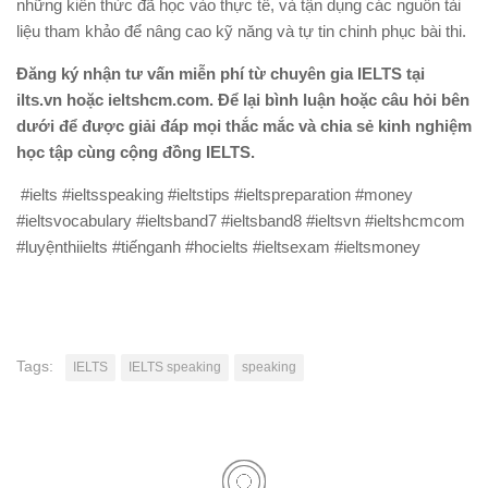
những kiến thức đã học vào thực tế, và tận dụng các nguồn tài
liệu tham khảo để nâng cao kỹ năng và tự tin chinh phục bài thi.
Đăng ký nhận tư vấn miễn phí từ chuyên gia IELTS tại
ilts.vn hoặc ieltshcm.com. Để lại bình luận hoặc câu hỏi bên
dưới để được giải đáp mọi thắc mắc và chia sẻ kinh nghiệm
học tập cùng cộng đồng IELTS.
#ielts #ieltsspeaking #ieltstips #ieltspreparation #money
#ieltsvocabulary #ieltsband7 #ieltsband8 #ieltsvn #ieltshcmcom
#luyệnthiielts #tiếnganh #hocielts #ieltsexam #ieltsmoney
Tags:
IELTS
IELTS speaking
speaking