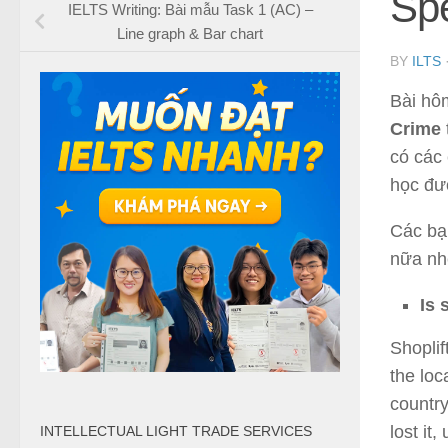
Sp
IELTS Writing: Bài mẫu Task 1 (AC) –
Line graph & Bar chart
BY
ILTS
Bài hô
Crime
có các 
học đư
Các bạ
nữa nh
Is 
Shoplif
the loc
country
lost it
INTELLECTUAL LIGHT TRADE SERVICES