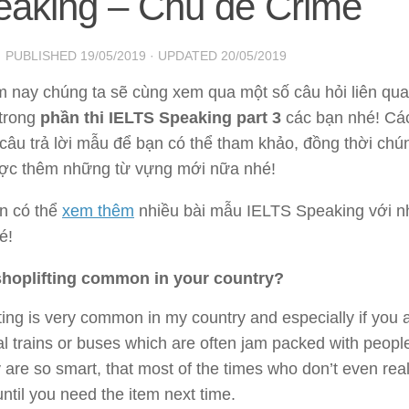
eaking – Chủ đề Crime
· PUBLISHED
19/05/2019
· UPDATED
20/05/2019
m nay chúng ta sẽ cùng xem qua một số câu hỏi liên qua
trong
phần thi IELTS Speaking part 3
các bạn nhé! Các
câu trả lời mẫu để bạn có thể tham khảo, đồng thời chú
ợc thêm những từ vựng mới nữa nhé!
n có thể
xem thêm
nhiều bài mẫu IELTS Speaking với n
é!
shoplifting common in your country?
ting is very common in my country and especially if you ar
al trains or buses which are often jam packed with peopl
 are so smart, that most of the times who don’t even rea
, until you need the item next time.