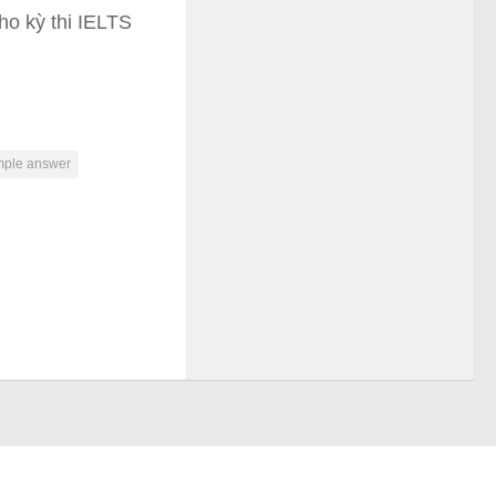
cho kỳ thi IELTS
mple answer