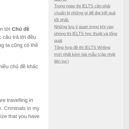
Trong ngày thi IELTS cần phải
chuẩn bị những gì để đạt kết quả
tốt nhất.
Những lưu ý quan trọng khi vào
n tới
Chủ đề
phòng thi IELTS học thuật và tổng
 câu trả lời đều
quát
ng ta cũng có thể
Tổng hợp đề thi IELTS Writing
mới nhất kèm bài mẫu (cập nhật
liên tục)
hiều chủ đề khác
e travelling in
e. Criminals in my
lize that you have