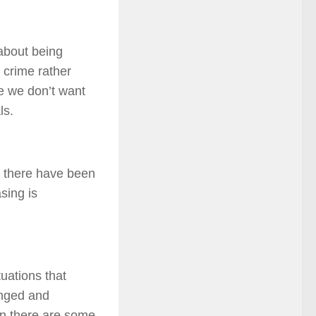
 about being
 crime rather
se we don’t want
ls.
, there have been
sing is
uations that
anged and
en there are some