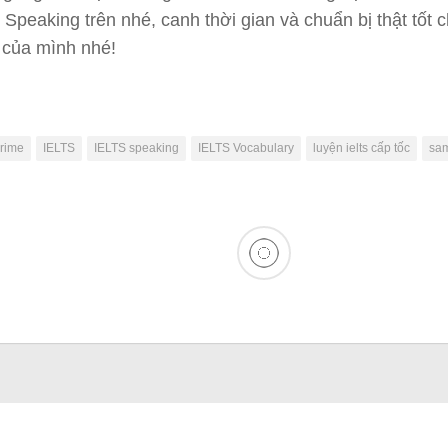
 Speaking trên nhé, canh thời gian và chuẩn bị thật tốt 
 của mình nhé!
rime
IELTS
IELTS speaking
IELTS Vocabulary
luyện ielts cấp tốc
sa