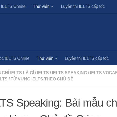
 IELTS Online
Thư viện
Luyện thi IELTS cấp tốc
ọc IELTS Online
Thư viện
Luyện thi IELTS cấp tốc
CHỈ IELTS LÀ GÌ
/
IELTS
/
IELTS SPEAKING
/
IELTS VOCA
ELTS
/
TỪ VỰNG IELTS THEO CHỦ ĐỀ
LTS Speaking: Bài mẫu c