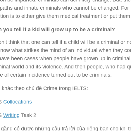
aths and innate criminals who cannot be changed. For t
tion is to either give them medical treatment or put them
 you tell if a kid will grow up to be a criminal?
on’t think that one can tell if a child will be a criminal or
now what strikes the mind of an individual when they co
ave been cases when people have grown up in criminal f
minal world and its violence. And then people, who had qui
 of certain incidence turned out to be criminals.
t khác theo chủ đề Crime trong IELTS:
TS
Collocations
TS
Writing
Task 2
 gắng có được những câu trả lời của riêng bạn cho khi 