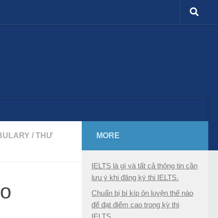
BULARY
/
THƯ
MORE
IELTS là gì và tất cả thông tin cần
lưu ý khi đăng ký thi IELTS.
ho
Chuẩn bị bí kíp ôn luyện thế nào
để đạt điểm cao trong kỳ thi
IELTS.