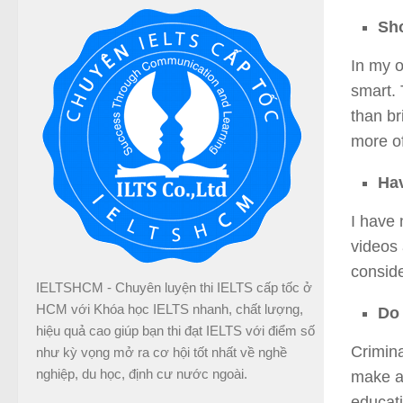
Sho
In my o
smart. 
than br
more of
Hav
I have 
videos 
conside
IELTSHCM - Chuyên luyện thi IELTS cấp tốc ở
HCM với Khóa học IELTS nhanh, chất lượng,
Do 
hiệu quả cao giúp bạn thi đạt IELTS với điểm số
Crimina
như kỳ vọng mở ra cơ hội tốt nhất về nghề
nghiệp, du học, định cư nước ngoài.
make a 
educati