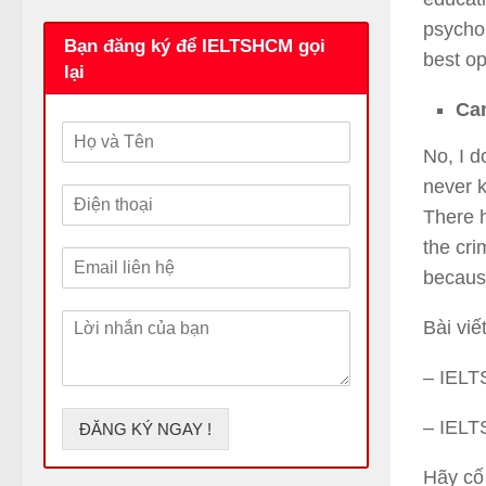
psychop
Bạn đăng ký để IELTSHCM gọi
best op
lại
Can
H
ọ
No, I d
v
never k
Đ
à
i
There h
T
ệ
ê
the cri
E
n
n
because
m
t
a
h
L
i
o
Bài viế
ờ
l
ạ
i
*
i
– IEL
n
*
h
– IEL
ắ
ĐĂNG KÝ NGAY !
n
c
Hãy cố