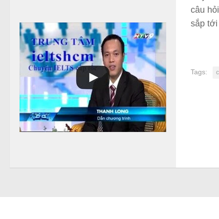
ủ
câu hỏi
a
b
sắp tới
ạ
n
Tags:
c