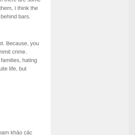
hem, I think the
 behind bars.
 not. Because, you
mmit crime.
amilies, hating
te life, but
tham khảo các